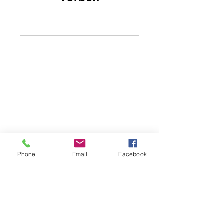
Melden Sie sich an, um alle Updates zu
unseren Produkten und unseren Initiativen
zu erhalten
Das Gold von Calamigna von Fortunata Pagano
Sitz der Gesellschaft, C.da Via Ciminna snc |
90020 Ventimiglia di Sicilia (PA) Italien
.
P.IVA
06052380828
- Tel. Mob.
+39 3488432505
Folgen Sie uns
Phone
Email
Facebook
Sottoscrivi