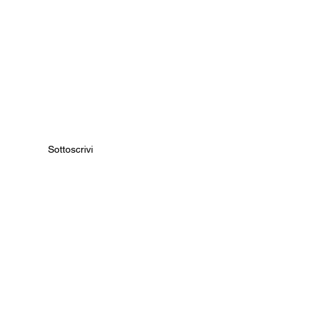
nseren Initiativen zu
Sottoscrivi
PA) Italien