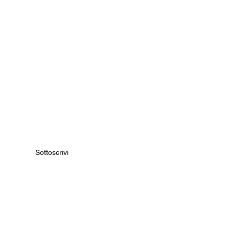
nseren Initiativen zu
Sottoscrivi
PA) Italien