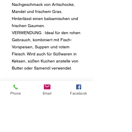
Nachgeschmack von Artischocke,
Mandel und frischem Gras.
Hinterlässt einen balsamischen und
frischen Gaumen.
VERWENDUNG
: Ideal für den rohen
Gebrauch, kombiniert mit Fisch-
Vorspeisen, Suppen und rotem
Fleisch. Wird auch für Süßwaren in
Keksen, süßen Kuchen anstelle von
Butter oder Samenöl verwendet.
Phone
Email
Facebook
Melden Sie sich an, um alle Updates zu
unseren Produkten und unseren Initiativen
zu erhalten
Das Gold von Calamigna von Fortunata Pagano
Sitz der Gesellschaft, C.da Via Ciminna snc |
90020 Ventimiglia di Sicilia (PA) Italien
.