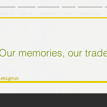
ODUCTS
EVO OIL
FLAVORED
SHOP
Buono regalo
Our memories, our trad