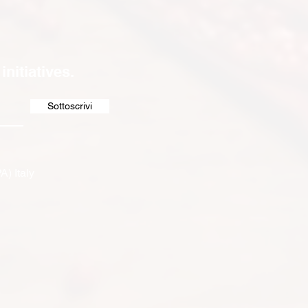
nitiatives.
Sottoscrivi
A) Italy