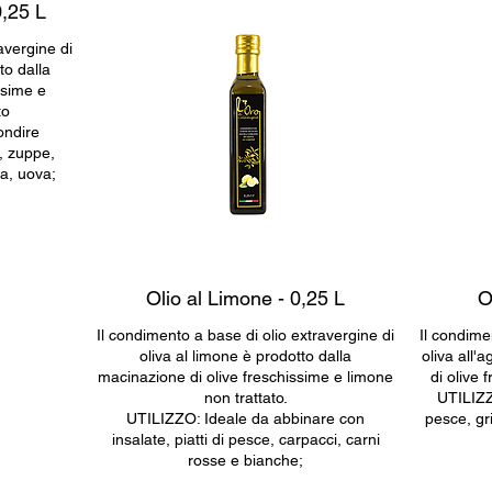
0,25 L
avergine di
to dalla
ssime e
to
ondire
, zuppe,
ia, uova;
Olio al Limone - 0,25 L
O
Il condimento a base di olio extravergine di
Il condime
oliva al limone è prodotto dalla
oliva all'
macinazione di olive freschissime e limone
di olive 
non trattato.
UTILIZZO
UTILIZZO: Ideale da abbinare con
pesce, gri
insalate, piatti di pesce, carpacci, carni
rosse e bianche;