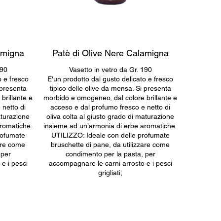
lamigna
Patè di Olive Nere Calamigna
190
Vasetto in vetro da Gr. 190
o e fresco
E'un prodotto dal gusto delicato e fresco
 presenta
tipico delle olive da mensa. Si presenta
brillante e
morbido e omogeneo, dal colore brillante e
 netto di
acceso e dal profumo fresco e netto di
aturazione
oliva colta al giusto grado di maturazione
aromatiche.
insieme ad un’armonia di erbe aromatiche.
rofumate
UTILIZZO: Ideale con delle profumate
zare come
bruschette di pane, da utilizzare come
 per
condimento per la pasta, per
e i pesci
accompagnare le carni arrosto e i pesci
grigliati;