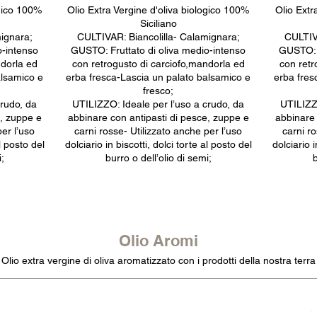
ogico 100%
Olio Extra Vergine d'oliva biologico 100%
Olio Extr
Siciliano
ignara;
CULTIVAR: Biancolilla- Calamignara;
CULTIV
o-intenso
GUSTO: Fruttato di oliva medio-intenso
GUSTO: F
ndorla ed
con retrogusto di carciofo,mandorla ed
con retr
alsamico e
erba fresca-Lascia un palato balsamico e
erba fres
fresco;
crudo, da
UTILIZZO: Ideale per l’uso a crudo, da
UTILIZZO
e, zuppe e
abbinare con antipasti di pesce, zuppe e
abbinare 
per l’uso
carni rosse- Utilizzato anche per l’uso
carni ro
al posto del
dolciario in biscotti, dolci torte al posto del
dolciario i
;
burro o dell’olio di semi;
Olio Aromi
Olio extra vergine di oliva aromatizzato con i prodotti della nostra terra