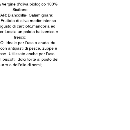
a Vergine d'oliva biologico 100%
Siciliano
AR: Biancolilla- Calamignara;
ruttato di oliva medio-intenso
ogusto di carciofo,mandorla ed
ca-Lascia un palato balsamico e
fresco;
: Ideale per l’uso a crudo, da
con antipasti di pesce, zuppe e
sse- Utilizzato anche per l’uso
n biscotti, dolci torte al posto del
burro o dell’olio di semi;