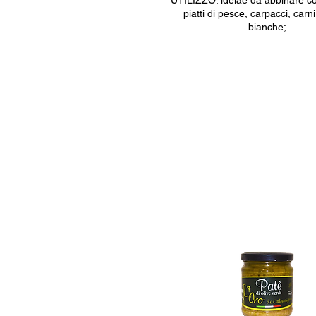
UTILIZZO: idelae da abbinare co
piatti di pesce, carpacci, carn
bianche;