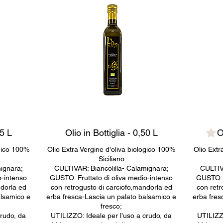
75 L
Olio in Bottiglia - 0,50 L
O
ogico 100%
Olio Extra Vergine d'oliva biologico 100%
Olio Extr
Siciliano
ignara;
CULTIVAR: Biancolilla- Calamignara;
CULTIV
o-intenso
GUSTO: Fruttato di oliva medio-intenso
GUSTO: F
ndorla ed
con retrogusto di carciofo,mandorla ed
con retr
alsamico e
erba fresca-Lascia un palato balsamico e
erba fres
fresco;
crudo, da
UTILIZZO: Ideale per l’uso a crudo, da
UTILIZZO