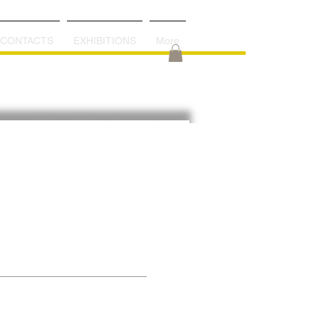
VENTIMIGLIA DI SICILIA
PALERMO - SICILY - ITALY
CONTACTS
EXHIBITIONS
More