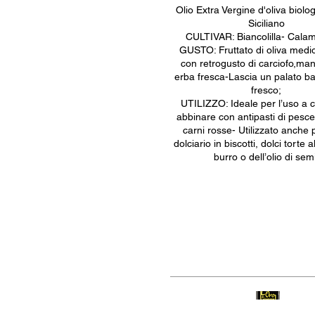
Olio Extra Vergine d'oliva biol
Siciliano
CULTIVAR: Biancolilla- Calam
GUSTO: Fruttato di oliva medi
con retrogusto di carciofo,ma
erba fresca-Lascia un palato b
fresco;
UTILIZZO: Ideale per l’uso a 
abbinare con antipasti di pesc
carni rosse- Utilizzato anche 
dolciario in biscotti, dolci torte 
burro o dell’olio di semi